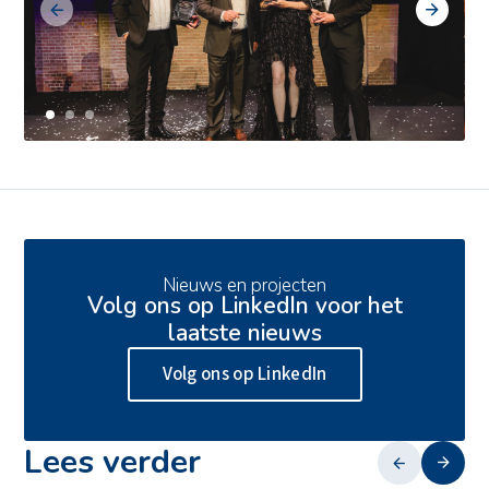
Ons aanbod
Actueel
Duurzaamheid
Veiligheid
Ons verhaal
Werken bij
Nieuws en projecten
Volg ons op LinkedIn voor het
Contact
laatste nieuws
Volg ons op LinkedIn
Lees verder