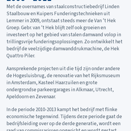
Met de overnames van staalconstructiebedrijf Linden
Staalbouw en Kuipers Funderingstechnieken uit
Lemmer in 2009, ontstaat steeds meer de Van ’t Hek
Groep. Gebr. van ’t Hek blijft zelf ook groeien en
investeert op het gebied van stalen damwand volop in
trillingsvrije funderingsoplossingen. Zo ontwikkelt het
bedrijf de veelzijdige damwanddrukmachine, de Hek
Quattro Piler.
Aansprekende projecten uit die tijd zijn onder andere
de Hogesluisbrug, de renovatie van het Rijksmuseum
in Amsterdam, Kasteel Haarzuilen en grote
ondergrondse parkeergarages in Alkmaar, Utrecht,
Apeldoorn en Zevenaar.
In de periode 2010-2013 kampt het bedrijf met flinke
economische tegenwind. Tijdens deze periode gaat de
bedrijfsleiding over op de derde generatie, wordt een
Ons aanbod
raad van commissarissen opgericht en wordt gestart