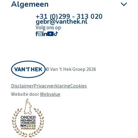
Algemeen
+31 (0)299 - 313 020
gebr@vanthek.nl
Volg ons op
© Van 't Hek Groep 2026
Disclaimer
Privacyverklaring
Cookies
Website door
Webvalue