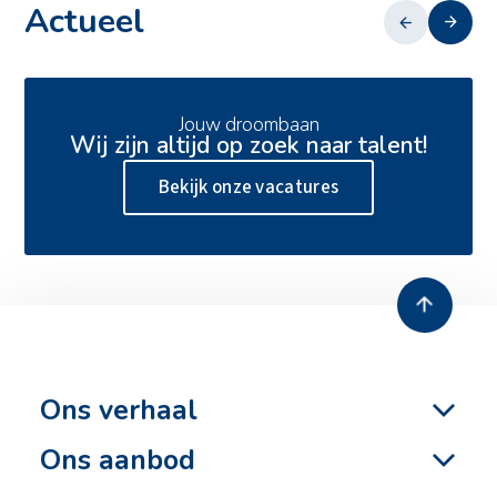
Actueel
13 juli 2026
Jouw droombaan
Wij zijn altijd op zoek naar talent!
Zero emissie heien
Bekijk onze vacatures
Ons verhaal
Ons aanbod