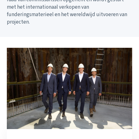
Actueel
met het internationaal verkopen van
Duurzaamheid
funderingsmaterieel en het wereldwijd uitvoeren van
projecten.
Veiligheid
Ons verhaal
Werken bij
Contact