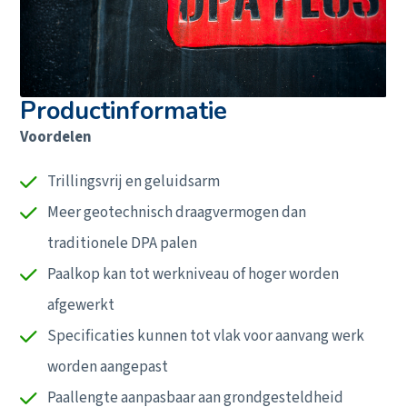
Productinformatie
Voordelen
Trillingsvrij en geluidsarm
Meer geotechnisch draagvermogen dan
traditionele DPA palen
Paalkop kan tot werkniveau of hoger worden
Ons aanbod
afgewerkt
Actueel
Specificaties kunnen tot vlak voor aanvang werk
Duurzaamheid
worden aangepast
Veiligheid
Paallengte aanpasbaar aan grondgesteldheid