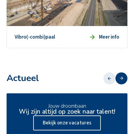
Vibro(-combi)paal
Meer info
Actueel
13 juli 2026
Jouw droombaan
Wij zijn altijd op zoek naar talent!
Zero emissie heien
Bekijk onze vacatures