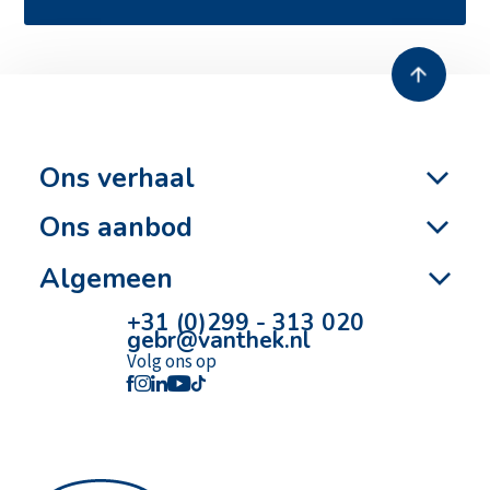
Ons verhaal
Ons aanbod
Algemeen
+31 (0)299 - 313 020
gebr@vanthek.nl
Volg ons op