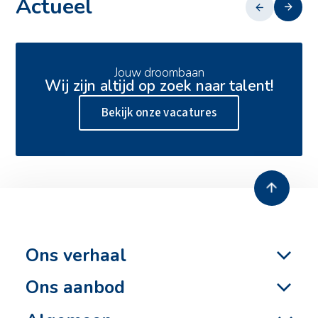
Actueel
13 juli 2026
Jouw droombaan
Wij zijn altijd op zoek naar talent!
Zero emissie heien
Bekijk onze vacatures
Ons verhaal
Ons aanbod