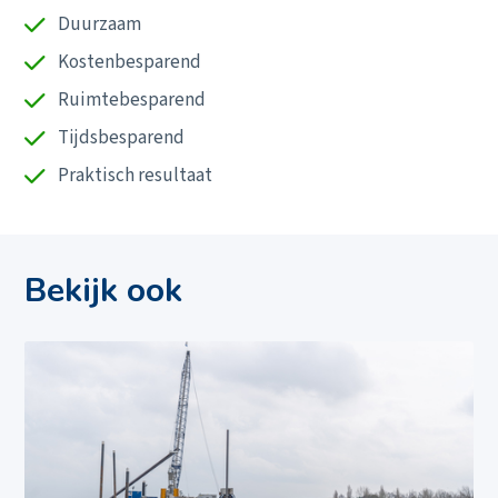
Actueel
Duurzaam
Duurzaamheid
Kostenbesparend
Veiligheid
Ruimtebesparend
Ons verhaal
Werken bij
Tijdsbesparend
Contact
Praktisch resultaat
Bekijk ook