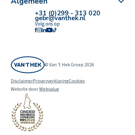
Algemeen
+31 (0)299 - 313 020
gebr@vanthek.nl
Volg ons op
© Van 't Hek Groep 2026
Disclaimer
Privacyverklaring
Cookies
Website door
Webvalue