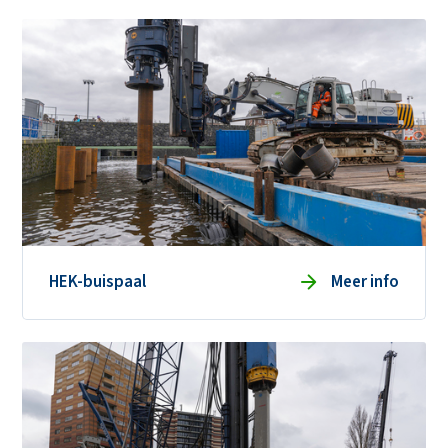
Duurzaamheid
Veiligheid
Ons verhaal
Werken bij
Contact
HEK-buispaal
Meer info