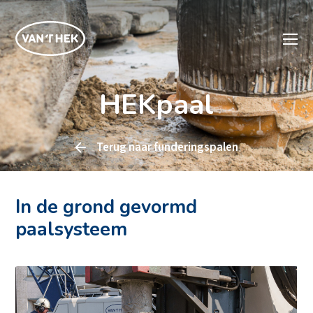
HEKpaal
Terug naar
funderingspalen
In de grond gevormd
paalsysteem