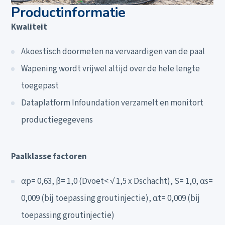
Productinformatie
Kwaliteit
Akoestisch doormeten na vervaardigen van de paal
Wapening wordt vrijwel altijd over de hele lengte
toegepast
Dataplatform Infoundation verzamelt en monitort
productiegegevens
Paalklasse factoren
αp= 0,63, β= 1,0 (Dvoet< √ 1,5 x Dschacht), S= 1,0, αs=
0,009 (bij toepassing groutinjectie), αt= 0,009 (bij
toepassing groutinjectie)