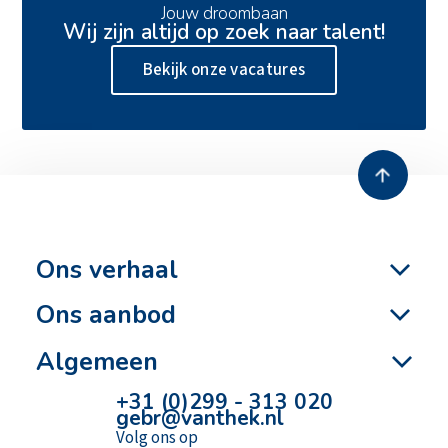
13 juli 2026
Jouw droombaan
Wij zijn altijd op zoek naar talent!
Zero emissie heien
Bekijk onze vacatures
Ons verhaal
Ons aanbod
Algemeen
+31 (0)299 - 313 020
gebr@vanthek.nl
Volg ons op