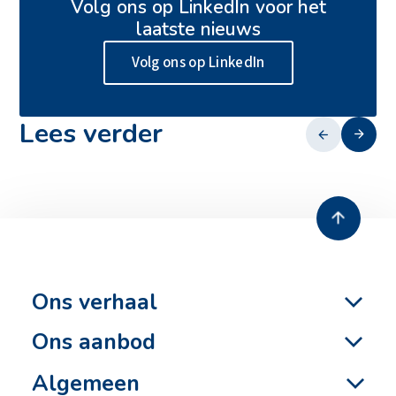
Actueel
Volg ons op LinkedIn voor het
Duurzaamheid
laatste nieuws
Veiligheid
Volg ons op LinkedIn
Ons verhaal
Werken bij
Contact
Lees verder
13 juli 2026
Zero emissie heien
Ons verhaal
Ons aanbod
Algemeen