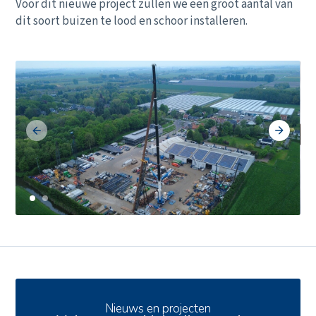
Voor dit nieuwe project zullen we een groot aantal van
dit soort buizen te lood en schoor installeren.
Ons aanbod
Nieuws en projecten