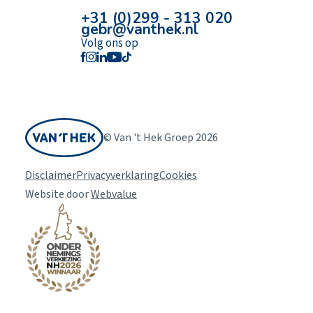
+31 (0)299 - 313 020
gebr@vanthek.nl
Volg ons op
© Van 't Hek Groep 2026
Disclaimer
Privacyverklaring
Cookies
Website door
Webvalue