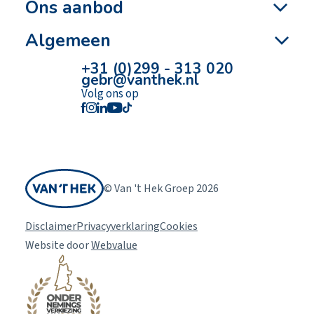
Ons aanbod
Algemeen
+31 (0)299 - 313 020
gebr@vanthek.nl
Volg ons op
© Van 't Hek Groep 2026
Disclaimer
Privacyverklaring
Cookies
Website door
Webvalue