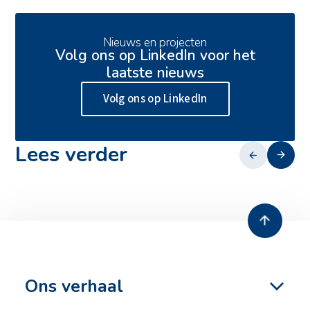
Ons aanbod
Actueel
Nieuws en projecten
Duurzaamheid
Volg ons op LinkedIn voor het
Veiligheid
laatste nieuws
Ons verhaal
Volg ons op LinkedIn
Werken bij
Contact
Lees verder
13 juli 2026
Zero emissie heien
Ons verhaal