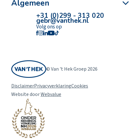
Algemeen
+31 (0)299 - 313 020
gebr@vanthek.nl
Volg ons op
© Van 't Hek Groep 2026
Disclaimer
Privacyverklaring
Cookies
Website door
Webvalue