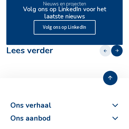
Nieuws en projecten
Actueel
Volg ons op LinkedIn voor het
Duurzaamheid
laatste nieuws
Veiligheid
Volg ons op LinkedIn
Ons verhaal
Werken bij
Contact
Lees verder
13 juli 2026
Zero emissie heien
Ons verhaal
Ons aanbod