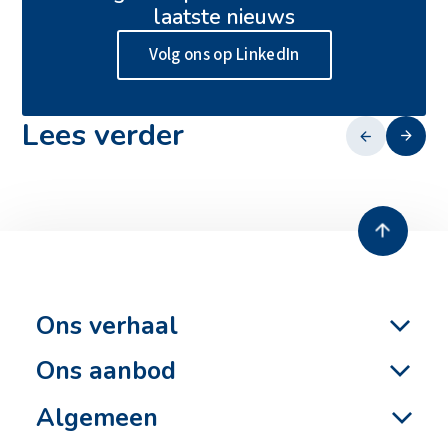
Actueel
laatste nieuws
Duurzaamheid
Veiligheid
Volg ons op LinkedIn
Ons verhaal
Werken bij
Lees verder
Contact
13 juli 2026
Zero emissie heien
Ons verhaal
Ons aanbod
Algemeen