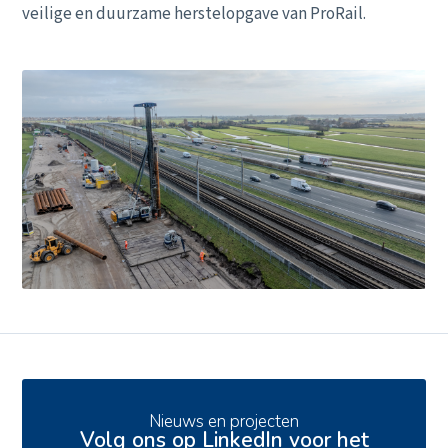
veilige en duurzame herstelopgave van ProRail.
Ons aanbod
Nieuws en projecten
Volg ons op LinkedIn voor het