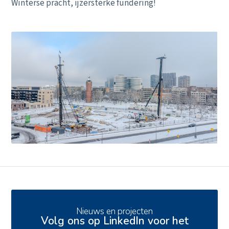
Winterse pracht, ijzersterke fundering!
Ons aanbod
Nieuws en projecten
Volg ons op LinkedIn voor het
Actueel